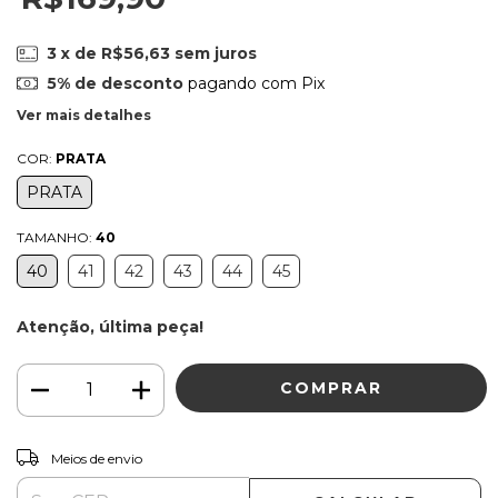
3
x de
R$56,63
sem juros
5% de desconto
pagando com Pix
Ver mais detalhes
COR:
PRATA
PRATA
TAMANHO:
40
40
41
42
43
44
45
Atenção, última peça!
ALTERAR CEP
Entregas para o CEP:
Meios de envio