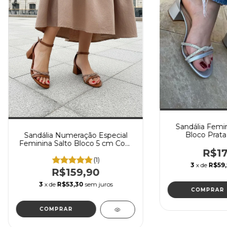
Sandália Femin
Bloco Prata
Sandália Numeração Especial
Feminina Salto Bloco 5 cm Com
R$17
Strass
(1)
3
x de
R$59,
R$159,90
3
x de
R$53,30
sem juros
COMPRAR
COMPRAR