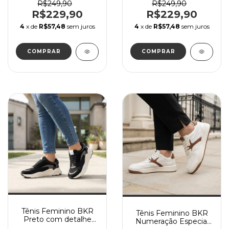
GRANDE
GRANDE
R$249,90
R$249,90
R$229,90
R$229,90
4
x de
R$57,48
sem juros
4
x de
R$57,48
sem juros
COMPRAR
COMPRAR
Tênis Feminino BKR
Tênis Feminino BKR
Preto com detalhe
Numeração Especial
cinza, Solado Branco