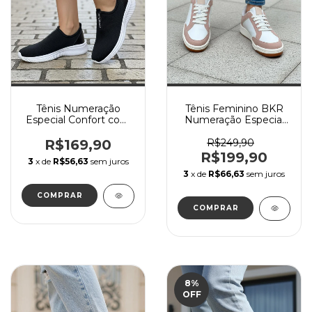
Tênis Numeração
Tênis Feminino BKR
Especial Confort com
Numeração Especial
Tecido Macio e Solado
Branco com Rosado
Flexível - Tecido Preto
R$169,90
R$249,90
R$199,90
3
x de
R$56,63
sem juros
3
x de
R$66,63
sem juros
COMPRAR
COMPRAR
8
%
OFF