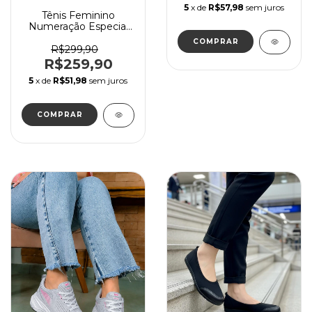
5
x de
R$57,98
sem juros
Tênis Feminino
Numeração Especial
Lynd Branco solado
COMPRAR
vazado Super
R$299,90
confortável
R$259,90
5
x de
R$51,98
sem juros
COMPRAR