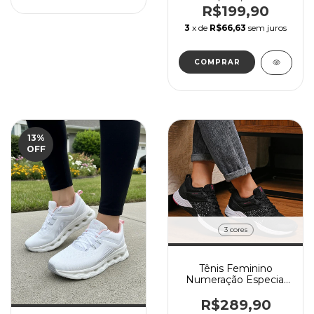
R$199,90
3
x de
R$66,63
sem juros
COMPRAR
13
%
OFF
3 cores
Tênis Feminino
Numeração Especial
Lynd para atividades
físicas e Cross Training
R$289,90