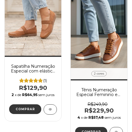
Sapatilha Numeração
Especial com elástico
2 cores
Solado Confort
(1)
R$129,90
Tênis Numeração
Especial Feminino em
2
x de
R$64,95
sem juros
Napa Marca BKR
R$249,90
R$229,90
COMPRAR
4
x de
R$57,48
sem juros
COMPRAR