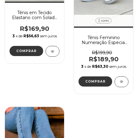
Tênis em Tecido
Elastano com Solado
2 cores
Branca
R$169,90
3
x de
R$56,63
sem juros
Tênis Feminino
Numeração Especial
com Cadarço
COMPRAR
R$199,90
R$189,90
3
x de
R$63,30
sem juros
COMPRAR