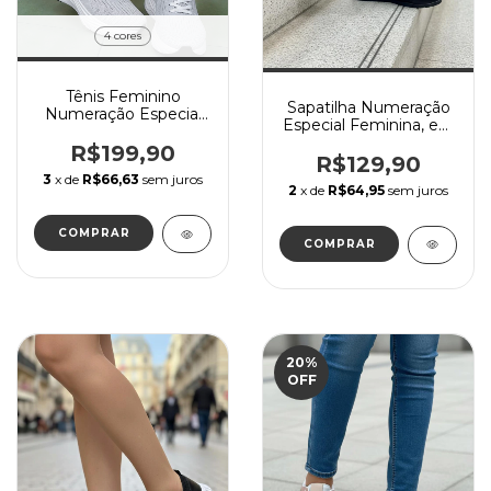
4 cores
Tênis Feminino
Sapatilha Numeração
Numeração Especial
Especial Feminina, em
marca Lynd, macio e
material Neoprene
confortável
R$199,90
com solado confort
R$129,90
flexível
3
x de
R$66,63
sem juros
2
x de
R$64,95
sem juros
COMPRAR
COMPRAR
20
%
OFF