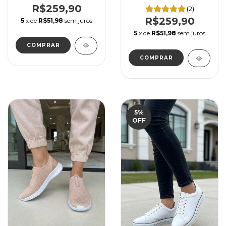
Branco com Caramelo
R$259,90
(2)
R$259,90
5
x de
R$51,98
sem juros
5
x de
R$51,98
sem juros
COMPRAR
COMPRAR
5
%
OFF