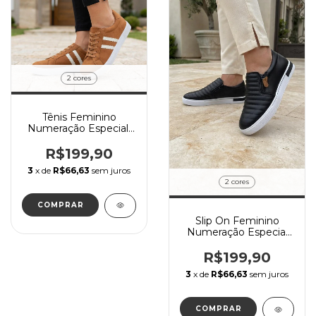
2 cores
Tênis Feminino
Numeração Especial,
Material Camurça
Macia com detalhes e
R$199,90
cordão branco
3
x de
R$66,63
sem juros
2 cores
COMPRAR
Slip On Feminino
Numeração Especial
com Zíper Laterais
R$199,90
3
x de
R$66,63
sem juros
COMPRAR