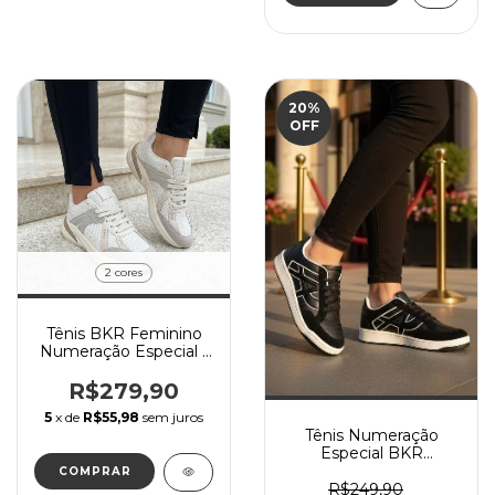
20
%
OFF
2 cores
Tênis BKR Feminino
Numeração Especial -
LANÇAMENTO
R$279,90
5
x de
R$55,98
sem juros
Tênis Numeração
Especial BKR
Feminino - FORMA
COMPRAR
GRANDE
R$249,90