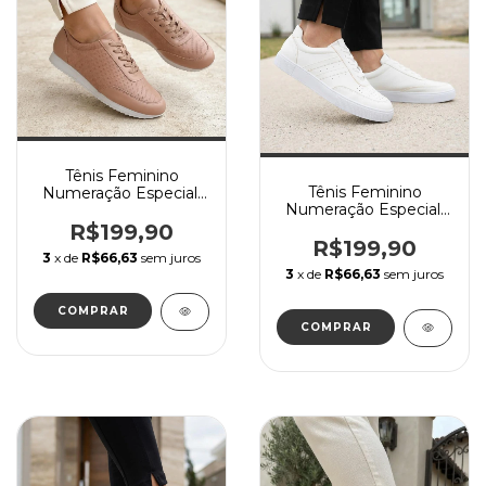
Tênis Feminino
Tênis Feminino
Numeração Especial,
Numeração Especial,
Napa Natural /Rosado
Napa Branca inteiro
com sola branca
R$199,90
R$199,90
3
x de
R$66,63
sem juros
3
x de
R$66,63
sem juros
COMPRAR
COMPRAR