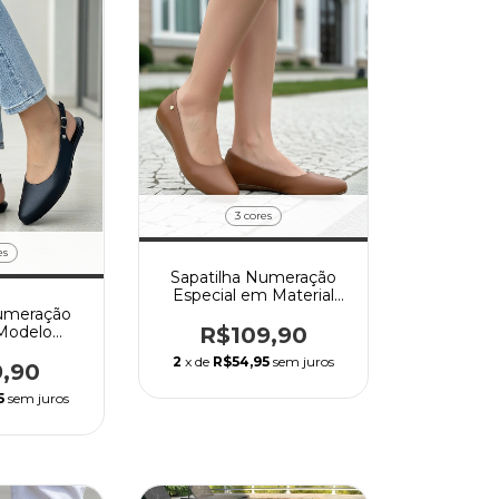
3 cores
es
Sapatilha Numeração
Especial em Material
Napa Lisa
Numeração
R$109,90
 Modelo
, solado
2
x de
R$54,95
sem juros
to em napa
9,90
ica
5
sem juros