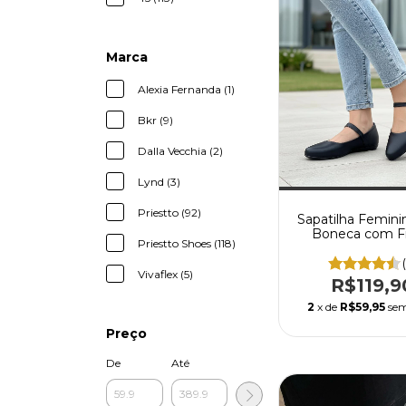
Marca
Alexia Fernanda (1)
Bkr (9)
Dalla Vecchia (2)
Lynd (3)
Priestto (92)
Sapatilha Femini
Boneca com Fi
Priestto Shoes (118)
Regulage
Vivaflex (5)
R$119,9
2
x de
R$59,95
sem
Preço
De
Até