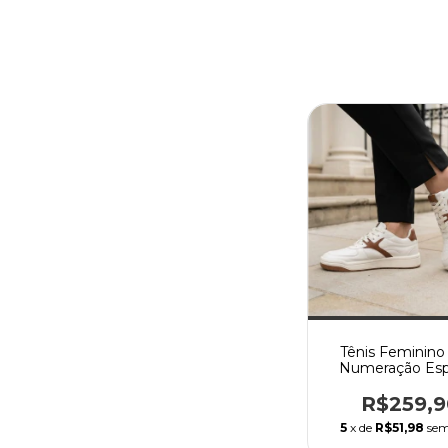
Tênis Feminin
Numeração Esp
Branco com Car
R$259,9
5
x de
R$51,98
sem