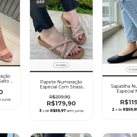
OFF
4 cores
4 cor
ração
Salto 5
Papete Numeração
Sapatilha 
Especial Com Strass
0
Especial
tamanho 40 ao 42
Slingback
R$209,90
 juros
durável, fei
R$11
R$179,90
sintét
2
x de
R$59,9
3
x de
R$59,97
sem juros