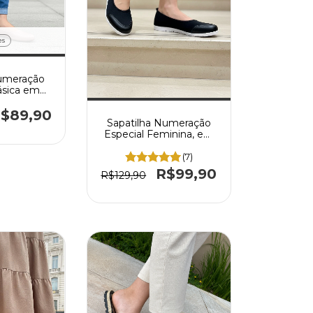
es
Numeração
ásica em
 Crôco
$89,90
Sapatilha Numeração
Especial Feminina, em
material Neoprene com
solado confort Branco
(7)
R$99,90
R$129,90