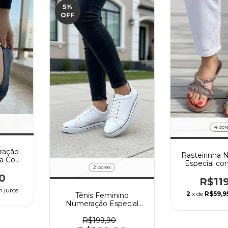
5
%
OFF
4 cor
ração
Rasteirinha
pa Com
Especial co
nte
2 cores
Strass F
0
R$11
 juros
2
x de
R$59,9
Tênis Feminino
Numeração Especial
com Cadarço
R$199,90