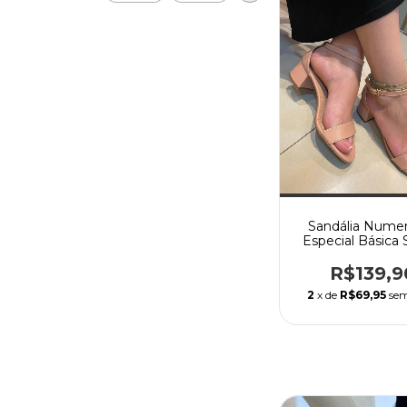
Sandália Nume
Especial Básica 
em Napa
R$139,9
2
x de
R$69,95
sem