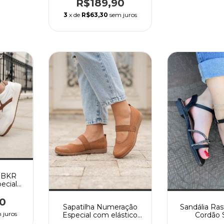
R$189,90
3
x de
R$63,30
sem juros
o BKR
ecial
amelo
0
Sandália Ra
Sapatilha Numeração
 juros
Cordão 
Especial com elástico
Solado Confort