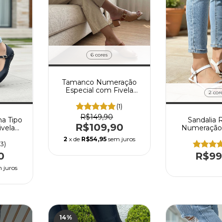
6 cores
Tamanco Numeração
Especial com Fivela
2 cor
Regulagem Salto 5 cm
(forma pequena)
(1)
R$149,90
na Tipo
Sandalia 
R$109,90
vela
Numeração 
m
Com St
2
x de
R$54,95
sem juros
(3)
0
R$99
 juros
14
%