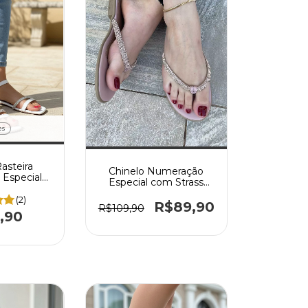
es
Rasteira
Chinelo Numeração
Especial
Especial com Strass
rass
Solado com Saltinho 1,5
(2)
cm
R$89,90
R$109,90
,90