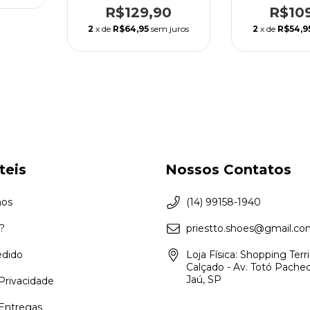
R$10
R$129,90
2
x de
R$54,9
2
x de
R$64,95
sem juros
teis
Nossos Contatos
os
(14) 99158-1940
?
priestto.shoes@gmail.c
edido
Loja Física: Shopping Terri
Calçado - Av. Totó Pachec
Jaú, SP
 Privacidade
 Entregas