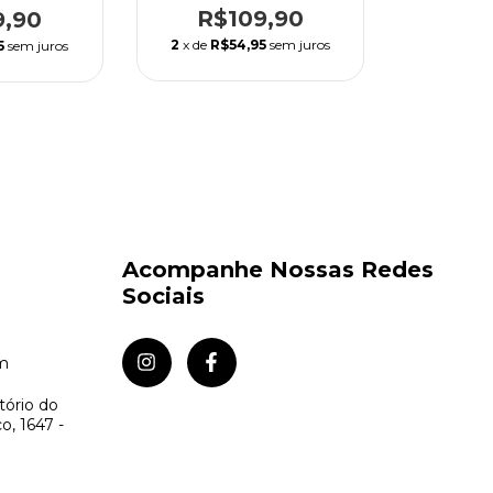
R$109,90
9,90
2
x de
R$54,95
sem juros
5
sem juros
Acompanhe Nossas Redes
Sociais
om
tório do
o, 1647 -