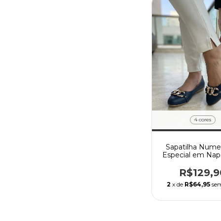
4 cores
Sapatilha Nume
Especial em Na
Enfeite Corre
R$129,9
2
x de
R$64,95
sem