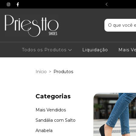
 Cartão - ou 5% off no PIX
Todos os Produtos
Liquidação
Mais V
Início
>
Produtos
Categorias
Mais Vendidos
Sandália com Salto
Anabela