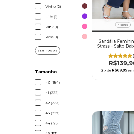
Vinho (2)
Lilás (1)
4 cores
Pink (1)
Rose (1)
Sandália Femini
Strass – Salto Ba
VER TODOS
R$139,9
2
x de
R$69,95
sem
Tamanho
40 (184)
41 (222)
42 (223)
43 (227)
44 (195)
45 (113)