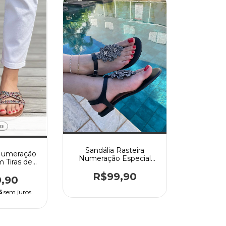
es
Sandália Rasteira
 Numeração
Numeração Especial
m Tiras de
com Flor Strass
ashion
R$99,90
9,90
5
sem juros