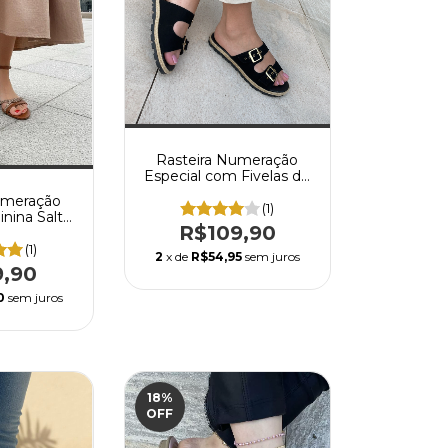
Rasteira Numeração
Especial com Fivelas de
Regulagem Sola
umeração
detalhe em Corda
(1)
inina Salto
R$109,90
Com Strass
(1)
2
x de
R$54,95
sem juros
9,90
0
sem juros
18
%
OFF