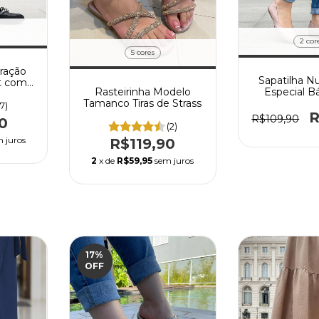
2 cor
5 cores
ração
Sapatilha 
rt com
Especial B
Rasteirinha Modelo
ocassim
Material
Tamanco Tiras de Strass
S
(7)
R
R$109,90
0
(2)
 juros
R$119,90
2
x de
R$59,95
sem juros
17
%
OFF