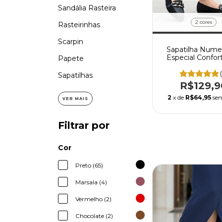
Sandália Rasteira
2 cores
Rasteirinhas
Scarpin
Sapatilha Nume
Especial Confo
Papete
Enfeite Estilo M
Enfeite AB
Sapatilhas
R$129,9
2
x de
R$64,95
sem
VER MAIS
Filtrar por
Cor
Preto (65)
Marsala (4)
Vermelho (2)
Chocolate (2)