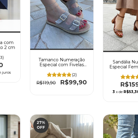
na com
ixo 2 cm
(3)
Tamanco Numeração
Sandália N
0
Especial com Fivelas
Especial Fem
Regulagem Em Couro
Bloco 5 cm 
 juros
Camurça
(2)
R$99,90
R$119,90
R$15
3
x de
R$53,3
27
%
OFF